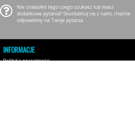
Nie znalazłeś tego czego szukasz lub masz
dodatkowe pytania? Skontaktuj się z nami, chętnie
odpowiemy na Twoje pytania.
INFORMACJE
Polityka prywatności
Polityka cookies
Klauzula informacyjna RODO
Reklamacje
GODZINY OTWARCIA
10:00-17:00 - Poniedziałek
10:00-17:00 - Wtorek
10:00-17:00 - Środa
10:00-17:00 - Czwartek
10:00-17:00 - Piątek