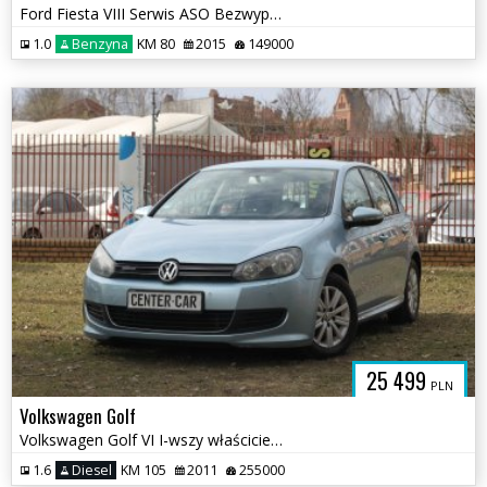
Ford Fiesta VIII Serwis ASO Bezwypadkowy NIE EcoBoost
1.0
Benzyna
KM 80
2015
149000
25 499
PLN
Volkswagen Golf
Volkswagen Golf VI I-wszy właściciel Udokumentowany Stan Licznika 105K
1.6
Diesel
KM 105
2011
255000