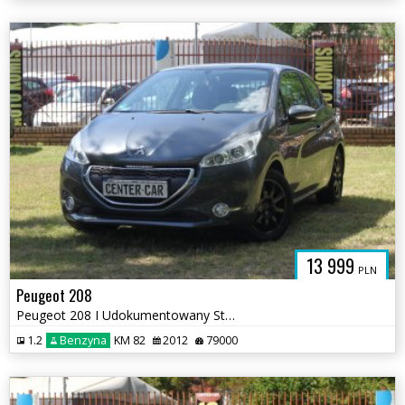
13 999
PLN
Peugeot 208
Peugeot 208 I Udokumentowany Stan Licznika Stan BDB WARTO Rej.PL
1.2
Benzyna
KM 82
2012
79000