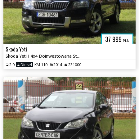
37 999
PLN
Skoda Yeti
Skoda Yeti I 4x4 Doinwestowana Stan BDB Salon Polska
2.0
Diesel
KM 110
2014
231000