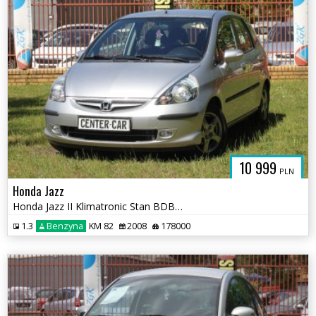
10 999
PLN
Honda Jazz
Honda Jazz II Klimatronic Stan BDB Elektryka Bez Korozji WARTO
1.3
Benzyna
KM 82
2008
178000