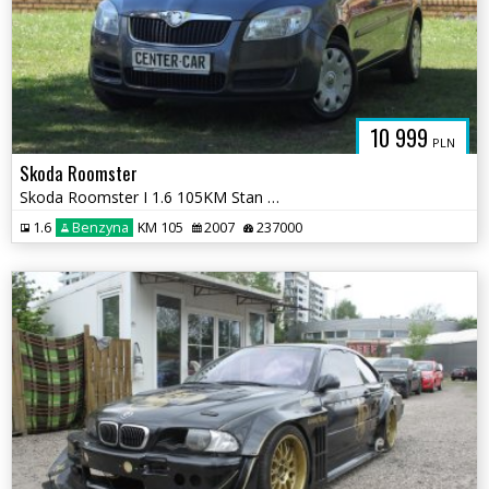
10 999
PLN
Skoda Roomster
Skoda Roomster I 1.6 105KM Stan BDB Grzane Fotele Udokumentowany Stan
1.6
Benzyna
KM 105
2007
237000