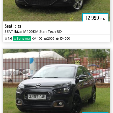
12 999
PLN
Seat Ibiza
SEAT Ibiza IV 105KM Stan Tech.BDB Ks.Serwisowa WARTO
1.6
Benzyna
KM 105
2009
154000