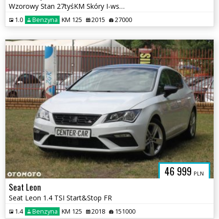
Wzorowy Stan 27tyśKM Skóry I-wszy własciciel WARTO
1.0
Benzyna
KM 125
2015
27000
46 999
PLN
Seat Leon
Seat Leon 1.4 TSI Start&Stop FR
1.4
Benzyna
KM 125
2018
151000