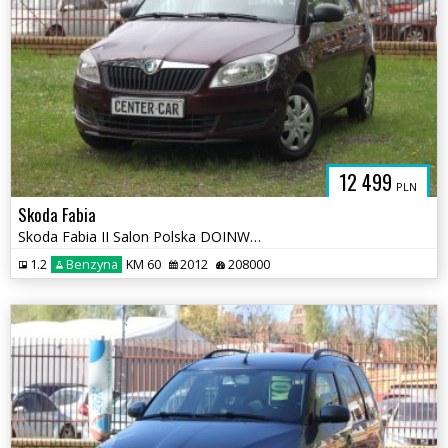
12 499
PLN
Skoda Fabia
Skoda Fabia II Salon Polska DOINWESTOWANY I-wszy własciciel Rej.2013r
1.2
Benzyna
KM 60
2012
208000