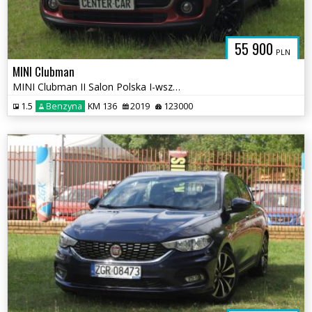
55 900
PLN
MINI Clubman
MINI Clubman II Salon Polska I-wszy Właściciel Automat
1.5
Benzyna
KM 136
2019
123000