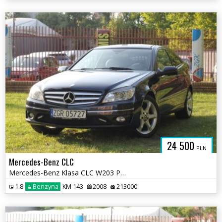
24 500
PLN
Mercedes-Benz CLC
Mercedes-Benz Klasa CLC W203 Perfekcyjny Stan DOINWESTOWANY Serwis ASO
1.8
Benzyna
KM 143
2008
213000