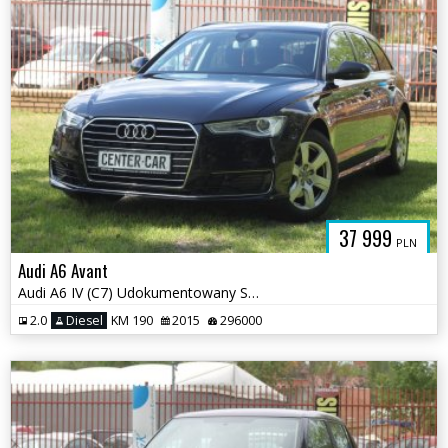
37 999
PLN
Audi A6 Avant
Audi A6 IV (C7) Udokumentowany Stan Licznika 2.0TDi 190KM Stan BDB WAR
2.0
Diesel
KM 190
2015
296000