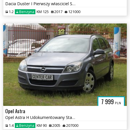
Dacia Duster I Pierwszy własciciel Serwis ASO Navi Stan BDB WARTO
1.2
Benzyna
KM 125
2017
121000
7 999
PLN
Opel Astra
Opel Astra H Udokumentowany Stan Licznika Wzorowy Stan Tech.WARTO
1.4
Benzyna
KM 90
2005
207000