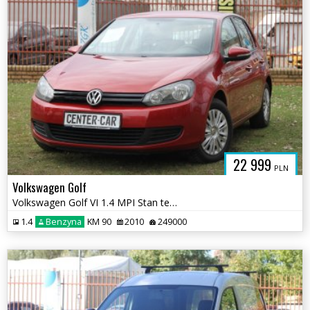
22 999
PLN
Volkswagen Golf
Volkswagen Golf VI 1.4 MPI Stan tech BDB Rej.PL WARTO
1.4
Benzyna
KM 90
2010
249000