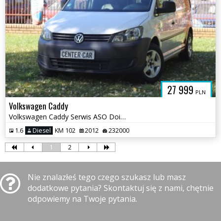
27 999
PLN
Volkswagen Caddy
Volkswagen Caddy Serwis ASO Doinwestowany Nowe Sprzęgło Klima WARTO
1.6
Diesel
KM 102
2012
232000
1
2
Nie znalazłeś tego czego szukasz lub masz
dodatkowe pytania? Skontaktuj się z nami, chętnie
odpowiemy na Twoje pytania.