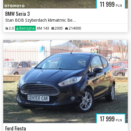
11 999
PLN
BMW Seria 3
Stan BDB Szyberdach klimatrnic Bezwypadek Ks.serwisowana
2.0
Benzyna
KM 143
2005
214000
17 999
PLN
Ford Fiesta