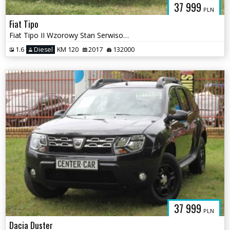
37 999
PLN
Fiat Tipo
Fiat Tipo II Wzorowy Stan Serwisowany Bogata Wersja Wyposażenia 100%or
1.6
Diesel
KM 120
2017
132000
37 999
PLN
Dacia Duster