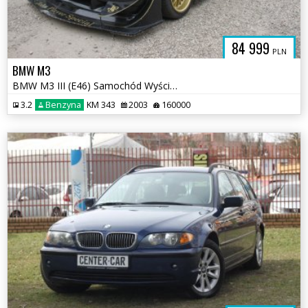
84 999
PLN
BMW M3
BMW M3 III (E46) Samochód Wyścigowy
3.2
Benzyna
KM 343
2003
160000