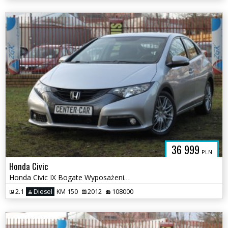
36 999
PLN
Honda Civic
Honda Civic IX Bogate Wyposażenie Oszczędny WARTO
2.1
Diesel
KM 150
2012
108000