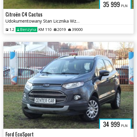
35 999
PLN
Citroën C4 Cactus
Udokumentowany Stan Licznika Wzorowy Stan WARTO
1.2
Benzyna
KM 110
2019
39000
34 999
PLN
Ford EcoSport