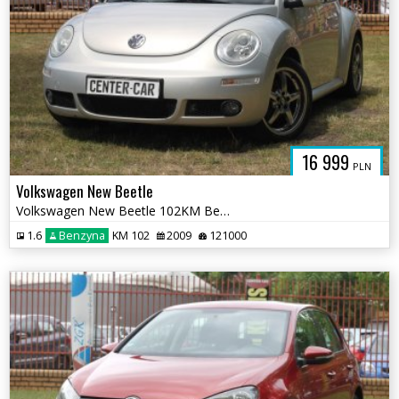
16 999
PLN
Volkswagen New Beetle
Volkswagen New Beetle 102KM Bezwypadkowy Udokumentowany Stan licznika
1.6
Benzyna
KM 102
2009
121000