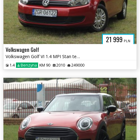
21 999
PLN
Volkswagen Golf
Volkswagen Golf VI 1.4 MPI Stan tech BDB Rej.PL WARTO
1.4
Benzyna
KM 90
2010
249000