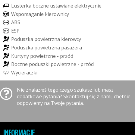
L
u
s
t
e
r
k
a
b
o
c
z
n
e
u
s
t
a
w
i
a
n
e
e
l
e
k
t
r
y
c
z
n
i
e
W
s
p
o
m
a
g
a
n
i
e
k
i
e
r
o
w
n
i
c
y
A
B
S
E
S
P
P
o
d
u
s
z
k
a
p
o
w
i
e
t
r
z
n
a
k
i
e
r
o
w
c
y
P
o
d
u
s
z
k
a
p
o
w
i
e
t
r
z
n
a
p
a
s
a
ż
e
r
a
K
u
r
t
y
n
y
p
o
w
i
e
t
r
z
n
e
-
p
r
z
ó
d
B
o
c
z
n
e
p
o
d
u
s
z
k
i
p
o
w
i
e
t
r
z
n
e
-
p
r
z
ó
d
W
y
c
i
e
r
a
c
z
k
i
Nie znalazłeś tego czego szukasz lub masz
dodatkowe pytania? Skontaktuj się z nami, chętnie
odpowiemy na Twoje pytania.
INFORMACJE