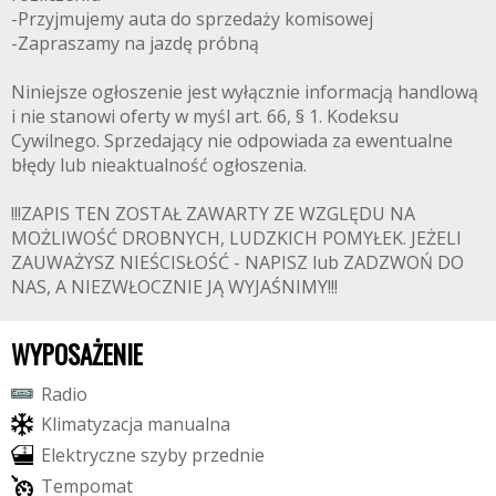
-Przyjmujemy auta do sprzedaży komisowej
-Zapraszamy na jazdę próbną
Niniejsze ogłoszenie jest wyłącznie informacją handlową
i nie stanowi oferty w myśl art. 66, § 1. Kodeksu
Cywilnego. Sprzedający nie odpowiada za ewentualne
błędy lub nieaktualność ogłoszenia.
!!!ZAPIS TEN ZOSTAŁ ZAWARTY ZE WZGLĘDU NA
MOŻLIWOŚĆ DROBNYCH, LUDZKICH POMYŁEK. JEŻELI
ZAUWAŻYSZ NIEŚCISŁOŚĆ - NAPISZ lub ZADZWOŃ DO
NAS, A NIEZWŁOCZNIE JĄ WYJAŚNIMY!!!
WYPOSAŻENIE
R
a
d
i
o
K
l
i
m
a
t
y
z
a
c
j
a
m
a
n
u
a
l
n
a
E
l
e
k
t
r
y
c
z
n
e
s
z
y
b
y
p
r
z
e
d
n
i
e
T
e
m
p
o
m
a
t