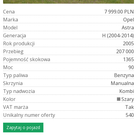
C
e
n
a
7 999.00 PLN
M
a
r
k
a
Opel
M
o
d
e
l
Astra
G
e
n
e
r
a
c
j
a
H (2004-2014)
R
o
k
p
r
o
d
u
k
c
j
i
2005
P
r
z
e
b
i
e
g
207 000
P
o
j
e
m
n
o
ś
ć
s
k
o
k
o
w
a
1365
M
o
c
90
T
y
p
p
a
l
i
w
a
Benzyna
S
k
r
z
y
n
i
a
Manualna
T
y
p
n
a
d
w
o
z
i
a
Kombi
K
o
l
o
r
Szary
V
A
T
m
a
r
ż
a
Tak
U
n
i
k
a
l
n
y
n
u
m
e
r
o
f
e
r
t
y
540
Zapytaj o pojazd