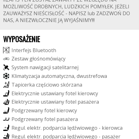
MOŻLIWOŚĆ DROBNYCH, LUDZKICH POMYŁEK. JEŻELI
ZAUWAŻYSZ NIEŚCISŁOŚĆ - NAPISZ lub ZADZWOŃ DO
NAS, A NIEZWŁOCZNIE JĄ WYJAŚNIMY!!!
WYPOSAŻENIE
I
n
t
e
r
f
e
j
s
B
l
u
e
t
o
o
t
h
Z
e
s
t
a
w
g
ł
o
ś
n
o
m
ó
w
i
ą
c
y
S
y
s
t
e
m
n
a
w
i
g
a
c
j
i
s
a
t
e
l
i
t
a
r
n
e
j
K
l
i
m
a
t
y
z
a
c
j
a
a
u
t
o
m
a
t
y
c
z
n
a
,
d
w
u
s
t
r
e
f
o
w
a
T
a
p
i
c
e
r
k
a
c
z
ę
ś
c
i
o
w
o
s
k
ó
r
z
a
n
a
E
l
e
k
t
r
y
c
z
n
i
e
u
s
t
a
w
i
a
n
y
f
o
t
e
l
k
i
e
r
o
w
c
y
E
l
e
k
t
r
y
c
z
n
i
e
u
s
t
a
w
i
a
n
y
f
o
t
e
l
p
a
s
a
ż
e
r
a
P
o
d
g
r
z
e
w
a
n
y
f
o
t
e
l
k
i
e
r
o
w
c
y
P
o
d
g
r
z
e
w
a
n
y
f
o
t
e
l
p
a
s
a
ż
e
r
a
R
e
g
u
l
.
e
l
e
k
t
r
.
p
o
d
p
a
r
c
i
a
l
ę
d
ź
w
i
o
w
e
g
o
-
k
i
e
r
o
w
c
a
R
e
g
u
l
.
e
l
e
k
t
r
.
p
o
d
p
a
r
c
i
a
l
ę
d
ź
w
i
o
w
e
g
o
-
p
a
s
a
ż
e
r