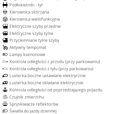
P
o
d
ł
o
k
i
e
t
n
i
k
i
-
t
y
ł
K
i
e
r
o
w
n
i
c
a
s
k
ó
r
z
a
n
a
K
i
e
r
o
w
n
i
c
a
w
i
e
l
o
f
u
n
k
c
y
j
n
a
E
l
e
k
t
r
y
c
z
n
e
s
z
y
b
y
p
r
z
e
d
n
i
e
E
l
e
k
t
r
y
c
z
n
e
s
z
y
b
y
t
y
l
n
e
P
r
z
y
c
i
e
m
n
i
a
n
e
t
y
l
n
e
s
z
y
b
y
A
k
t
y
w
n
y
t
e
m
p
o
m
a
t
L
a
m
p
y
k
s
e
n
o
n
o
w
e
K
o
n
t
r
o
l
a
o
d
l
e
g
ł
o
ś
c
i
z
p
r
z
o
d
u
(
p
r
z
y
p
a
r
k
o
w
a
n
i
u
)
K
o
n
t
r
o
l
a
o
d
l
e
g
ł
o
ś
c
i
z
t
y
ł
u
(
p
r
z
y
p
a
r
k
o
w
a
n
i
u
)
L
u
s
t
e
r
k
a
b
o
c
z
n
e
u
s
t
a
w
i
a
n
e
e
l
e
k
t
r
y
c
z
n
i
e
L
u
s
t
e
r
k
a
b
o
c
z
n
e
s
k
ł
a
d
a
n
e
e
l
e
k
t
r
y
c
z
n
i
e
K
o
n
t
r
o
l
a
o
d
l
e
g
ł
o
ś
c
i
o
d
p
o
p
r
z
e
d
z
a
j
ą
c
e
g
o
p
o
j
a
z
d
u
C
z
u
j
n
i
k
z
m
i
e
r
z
c
h
u
S
p
r
y
s
k
i
w
a
c
z
e
r
e
f
e
k
t
o
r
ó
w
Ś
w
i
a
t
ł
a
d
o
j
a
z
d
y
d
z
i
e
n
n
e
j