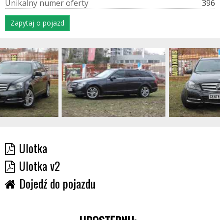
U
n
i
k
a
l
n
y
n
u
m
e
r
o
f
e
r
t
y
396
Zapytaj o pojazd
Ulotka
Ulotka v2
Dojedź do pojazdu