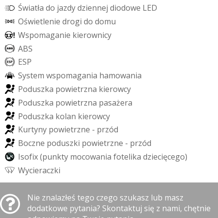
Ś
w
i
a
t
ł
a
d
o
j
a
z
d
y
d
z
i
e
n
n
e
j
d
i
o
d
o
w
e
L
E
D
O
ś
w
i
e
t
l
e
n
i
e
d
r
o
g
i
d
o
d
o
m
u
W
s
p
o
m
a
g
a
n
i
e
k
i
e
r
o
w
n
i
c
y
A
B
S
E
S
P
S
y
s
t
e
m
w
s
p
o
m
a
g
a
n
i
a
h
a
m
o
w
a
n
i
a
P
o
d
u
s
z
k
a
p
o
w
i
e
t
r
z
n
a
k
i
e
r
o
w
c
y
P
o
d
u
s
z
k
a
p
o
w
i
e
t
r
z
n
a
p
a
s
a
ż
e
r
a
P
o
d
u
s
z
k
a
k
o
l
a
n
k
i
e
r
o
w
c
y
K
u
r
t
y
n
y
p
o
w
i
e
t
r
z
n
e
-
p
r
z
ó
d
B
o
c
z
n
e
p
o
d
u
s
z
k
i
p
o
w
i
e
t
r
z
n
e
-
p
r
z
ó
d
I
s
o
f
i
x
(
p
u
n
k
t
y
m
o
c
o
w
a
n
i
a
f
o
t
e
l
i
k
a
d
z
i
e
c
i
ę
c
e
g
o
)
W
y
c
i
e
r
a
c
z
k
i
Nie znalazłeś tego czego szukasz lub masz
dodatkowe pytania? Skontaktuj się z nami, chętnie