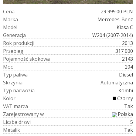
C
e
n
a
29 999.00 PLN
M
a
r
k
a
Mercedes-Benz
M
o
d
e
l
Klasa C
G
e
n
e
r
a
c
j
a
W204 (2007-2014)
R
o
k
p
r
o
d
u
k
c
j
i
2013
P
r
z
e
b
i
e
g
317 000
P
o
j
e
m
n
o
ś
ć
s
k
o
k
o
w
a
2143
M
o
c
204
T
y
p
p
a
l
i
w
a
Diesel
S
k
r
z
y
n
i
a
Automatyczna
T
y
p
n
a
d
w
o
z
i
a
Kombi
K
o
l
o
r
Czarny
V
A
T
m
a
r
ż
a
Tak
Z
a
r
e
j
e
s
t
r
o
w
a
n
y
w
Polska
L
i
c
z
b
a
d
r
z
w
i
5
M
e
t
a
l
i
k
Tak